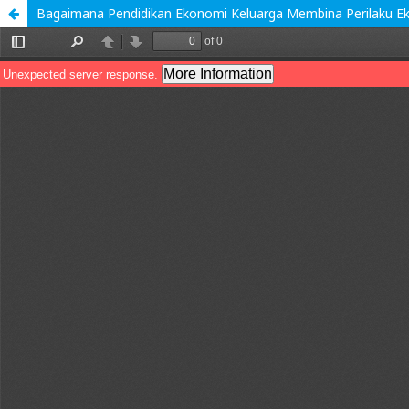
Bagaimana Pendidikan Ekonomi Keluarga Membina Perilaku E