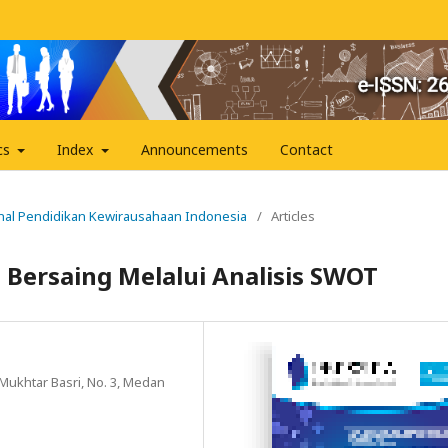
cs
Index
Announcements
Contact
urnal Pendidikan Kewirausahaan Indonesia
/
Articles
ersaing Melalui Analisis SWOT
Mukhtar Basri, No. 3, Medan