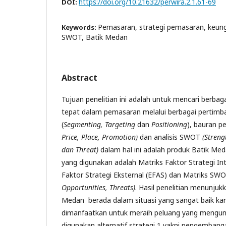
https://doi.org/10.21632/perwira.2.1.61-69
DOI:
Pemasaran, strategi pemasaran, keungg
Keywords:
SWOT, Batik Medan
Abstract
Tujuan penelitian ini adalah untuk mencari berbaga
tepat dalam pemasaran melalui berbagai pertimb
(
Segmenting, Targeting
dan
Positioning
), bauran 
Price, Place, Promotion)
dan analisis SWOT
(Streng
dan Threat)
dalam hal ini adalah produk Batik Meda
yang digunakan adalah Matriks Faktor Strategi Int
Faktor Strategi Eksternal (EFAS) dan Matriks SW
Opportunities, Threats)
. Hasil penelitian menunjuk
Medan berada dalam situasi yang sangat baik ka
dimanfaatkan untuk meraih peluang yang mengunt
digunakan alternatif strategi 1 yakni pengembangan