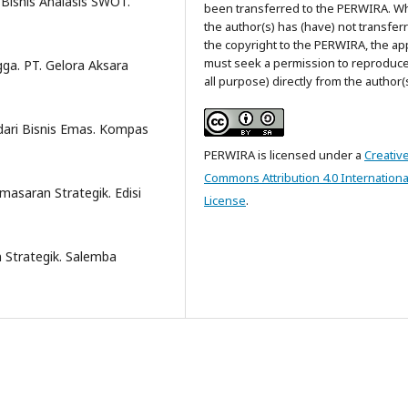
Bisnis Analasis SWOT.
been transferred to the PERWIRA. W
the author(s) has (have) not transfer
the copyright to the PERWIRA, the app
must seek a permission to reproduce
gga. PT. Gelora Aksara
all purpose) directly from the author(s
ari Bisnis Emas. Kompas
PERWIRA is licensed under a
Creativ
Commons Attribution 4.0 Internationa
masaran Strategik. Edisi
License
.
 Strategik. Salemba