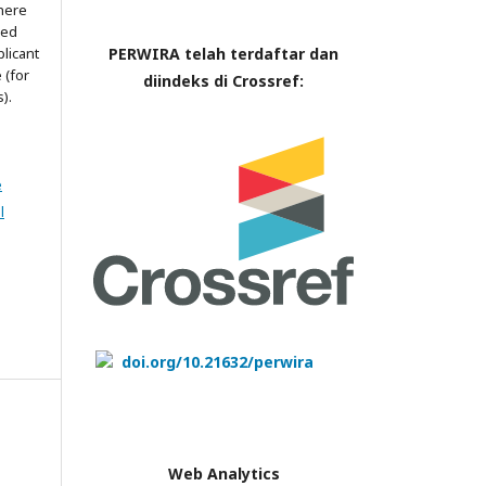
here
red
PERWIRA telah terdaftar dan
licant
 (for
diindeks di Crossref:
).
e
l
doi.org/10.21632/perwira
Web Analytics