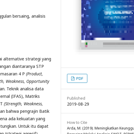
ulan bersaing, analisis
i alternative strategi yang
angan diantaranya STP
pemasaran 4 P
(Product,
PDF
th, Weakness, Opportunity
n. Teknik analisa data
ernal (IFAS), Matriks
Published
OT
(Strength, Weakness,
2019-08-29
kan bahwa pengrajin Batik
rena ada kekuatan yang
How to Cite
ungkan. Untuk itu dapat
Arda, M. (2019). Meningkatkan Keungg
 (strategi agresif).