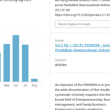
Bersaing Melalui Analisis SWOT.
PERWI
Jurnal Pendidikan Kewirausahaan Indone
2
(1), 61-69.
https://doi.org/10.21632/perwira.2.1.6
More Citation Formats
Issue
Vol 2 No 1 (2019): PERWIRA - Jurn
Pendidikan Kewirausahaan Indone
Section
Articles
An objective of the PERWIRA is to pr
the wide dissemination of the results
systematic scholarly inquiries into th
broad field of Entrepreneurship, Bus
management, and Family Business.
Permission is hereby granted to