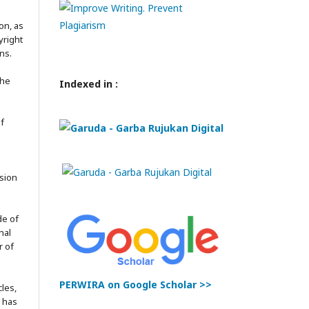
on, as
yright
ns.
the
Indexed in :
of
ssion
de of
nal
r of
PERWIRA on Google Scholar >>
les,
l has