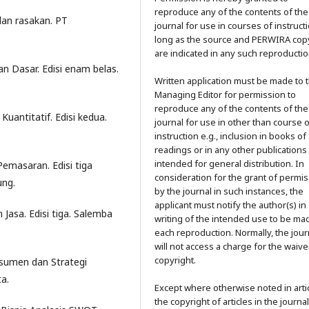
reproduce any of the contents of the
dan rasakan. PT
journal for use in courses of instructi
long as the source and PERWIRA cop
are indicated in any such reproductio
n Dasar. Edisi enam belas.
Written application must be made to 
Managing Editor for permission to
reproduce any of the contents of the
Kuantitatif. Edisi kedua.
journal for use in other than course 
instruction e.g., inclusion in books of
readings or in any other publications
intended for general distribution. In
Pemasaran. Edisi tiga
consideration for the grant of permi
ung.
by the journal in such instances, the
applicant must notify the author(s) in
asa. Edisi tiga. Salemba
writing of the intended use to be ma
each reproduction. Normally, the jour
will not access a charge for the waive
copyright.
onsumen dan Strategi
a.
Except where otherwise noted in artic
the copyright of articles in the journa