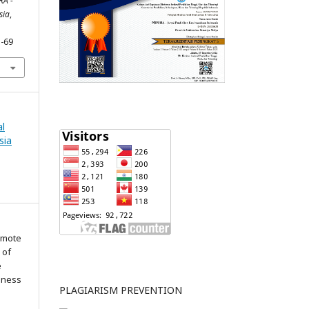
RA -
sia
,
1-69
al
sia
omote
 of
e
iness
PLAGIARISM PREVENTION