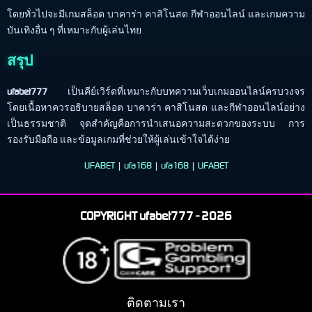
โดยทั่วไปจะมีเกมสล็อต บาคาร่า คาสิโนสด กีฬาออนไลน์ และเกมความ
บันเทิงอื่น ๆ ที่เหมาะกับผู้เล่นไทย
สรุป
ufabet777
เป็นคีย์เวิร์ดที่เหมาะกับบทความเว็บเกมออนไลน์ครบวงจร
โดยเนื้อหาควรอธิบายสล็อต บาคาร่า คาสิโนสด และกีฬาออนไลน์อย่าง
เป็นธรรมชาติ จุดสำคัญคือการนำเสนอความสะดวกของระบบ การ
รองรับมือถือ และข้อมูลเกมที่ช่วยให้ผู้เล่นเข้าใจได้ง่าย
UFABET
|
ufa168
|
ufa168
|
UFABET
COPYRIGHT ufabet777 - 2026
ติดตามเรา