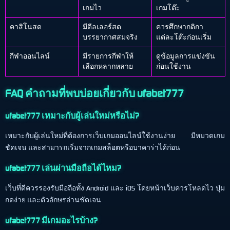
เกมไว
เกมโต๊ะ
คาสิโนสด
มีดีลเลอร์สด
ควรศึกษากติกา
บรรยากาศสมจริง
แต่ละโต๊ะก่อนเริ่ม
กีฬาออนไลน์
มีรายการกีฬาให้
ดูข้อมูลการแข่งขัน
เลือกหลากหลาย
ก่อนใช้งาน
FAQ คำถามที่พบบ่อยเกี่ยวกับ ufabet777
ufabet777 เหมาะกับผู้เล่นใหม่หรือไม่?
เหมาะกับผู้เล่นใหม่ที่ต้องการเว็บเกมออนไลน์ใช้งานง่าย มีหมวดเกม
ชัดเจน และสามารถเริ่มจากเกมสล็อตหรือบาคาร่าได้ก่อน
ufabet777 เล่นผ่านมือถือได้ไหม?
เว็บที่ดีควรรองรับมือถือทั้ง Android และ iOS โดยหน้าเว็บควรโหลดไว ปุ่ม
กดง่าย และตัวอักษรอ่านชัดเจน
ufabet777 มีเกมอะไรบ้าง?