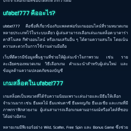
ประจำเลือกเกมที่ชอบได้สะดวกกว่าเดิม
ufabet777 คืออะไร?
ufabet777 คือชื่อที่เกี่ยวข้องกับแพลตฟอร์มเกมออนไลน์ที่รวมหมวดเกม
หลายประเภทไว้ในระบบเดียว ผู้เล่นสามารถเลือกเล่นเกมสล็อต บาคาร่า
คาสิโนสด กีฬาออนไลน์ หรือเกมเสริมอื่น ๆ ได้ตามความสนใจ โดยเน้น
ความสะดวกในการใช้งานผ่านมือถือ
เว็บที่ดีควรมีข้อมูลพื้นฐานที่ช่วยให้ผู้เล่นเข้าใจภาพรวม เช่น ราย
ละเอียดของหมวดเกม วิธีเลือกเกม คำแนะนำสำหรับผู้เล่นใหม่ และ
ข้อมูลด้านความปลอดภัยของบัญชี
เกมสล็อตใน ufabet777
เกมสล็อตเป็นหมวดที่ได้รับความนิยมเพราะเล่นง่ายและมีธีมให้เลือก
จำนวนมาก เช่น ธีมผลไม้ ธีมแฟนตาซี ธีมผจญภัย ธีมเอเชีย และเกมที่มี
ภาพกราฟิกสวยงาม ผู้เล่นสามารถเลือกเกมตามอารมณ์หรือสไตล์ที่ชอบ
ได้อย่างอิสระ
หลายเกมมีฟีเจอร์อย่าง Wild, Scatter, Free Spin และ Bonus Game ซึ่งช่วย