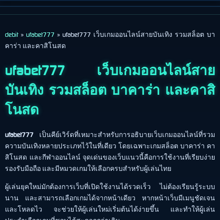
debit
»
ufabet777
» ufabet777 เว็บเกมออนไลน์สายบันเทิง รวมสล็อต บา
คาร่า และคาสิโนสด
ufabet777 เว็บเกมออนไลน์สาย
บันเทิง รวมสล็อต บาคาร่า และคาสิ
โนสด
ufabet777
เป็นคีย์เวิร์ดที่เหมาะสำหรับการอธิบายเว็บเกมออนไลน์ที่รวม
ความบันเทิงหลายประเภทไว้ในที่เดียว โดยเฉพาะเกมสล็อต บาคาร่า คา
สิโนสด และกีฬาออนไลน์ จุดเด่นของเว็บแนวนี้คือการใช้งานที่เรียบง่าย
รองรับมือถือ และมีหมวดเกมให้เลือกครบสำหรับผู้เล่นไทย
ผู้เล่นยุคใหม่มักต้องการเว็บที่เปิดใช้งานได้รวดเร็ว ไม่ต้องเรียนรู้ระบบ
นาน และสามารถเลือกเกมได้จากหน้าเดียว หากหน้าเว็บมีเมนูชัดเจน
และโหลดไว จะช่วยให้ผู้เล่นใหม่เริ่มต้นได้ง่ายขึ้น และทำให้ผู้เล่น