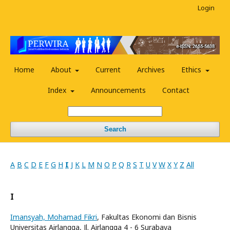
Login
Home
About
Current
Archives
Ethics
Index
Announcements
Contact
Search
A
B
C
D
E
F
G
H
I
J
K
L
M
N
O
P
Q
R
S
T
U
V
W
X
Y
Z
All
I
Imansyah, Mohamad Fikri
, Fakultas Ekonomi dan Bisnis
Universitas Airlangga, Jl. Airlangga 4 - 6 Surabaya