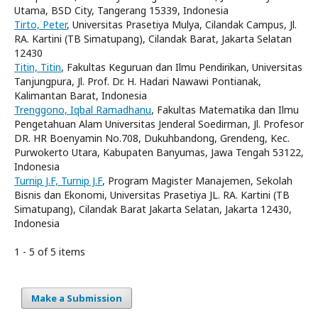
Utama, BSD City, Tangerang 15339, Indonesia
Tirto, Peter
, Universitas Prasetiya Mulya, Cilandak Campus, Jl.
RA. Kartini (TB Simatupang), Cilandak Barat, Jakarta Selatan
12430
Titin, Titin
, Fakultas Keguruan dan Ilmu Pendirikan, Universitas
Tanjungpura, Jl. Prof. Dr. H. Hadari Nawawi Pontianak,
Kalimantan Barat, Indonesia
Trenggono, Iqbal Ramadhanu
, Fakultas Matematika dan Ilmu
Pengetahuan Alam Universitas Jenderal Soedirman, Jl. Profesor
DR. HR Boenyamin No.708, Dukuhbandong, Grendeng, Kec.
Purwokerto Utara, Kabupaten Banyumas, Jawa Tengah 53122,
Indonesia
Turnip J.F, Turnip J.F
, Program Magister Manajemen, Sekolah
Bisnis dan Ekonomi, Universitas Prasetiya JL. RA. Kartini (TB
Simatupang), Cilandak Barat Jakarta Selatan, Jakarta 12430,
Indonesia
1 - 5 of 5 items
Make a Submission