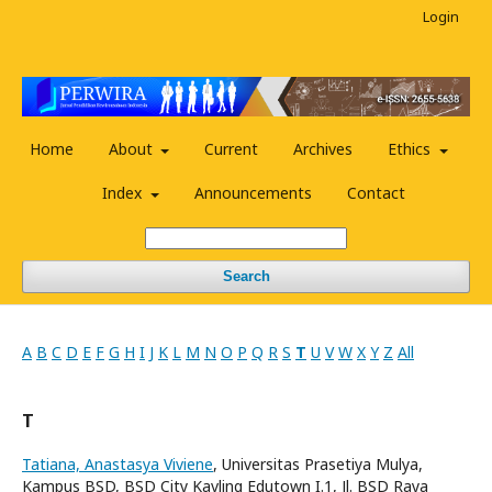
Login
Home
About
Current
Archives
Ethics
Index
Announcements
Contact
Search
A
B
C
D
E
F
G
H
I
J
K
L
M
N
O
P
Q
R
S
T
U
V
W
X
Y
Z
All
T
Tatiana, Anastasya Viviene
, Universitas Prasetiya Mulya,
Kampus BSD, BSD City Kavling Edutown I.1, Jl. BSD Raya